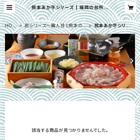
熊本あか牛シリーズ | 福岡の台所一
伍屋
HOM
匠シリーズ～職人技と熊本の旬
熊本あか牛シリー
E
を
ズ
該当する商品が見つかりませんでした。