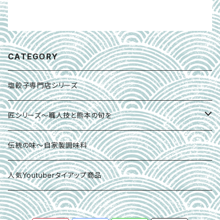
CATEGORY
塩餃子専門店シリーズ
匠シリーズ～職人技と熊本の旬を
熊本の馬刺し
伝統の味～自家製調味料
熊本あか牛シリーズ
人気Youtuberタイアップ商品
拘りの熊本の食～詰め合わせセット