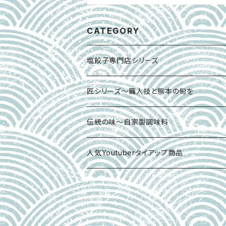
CATEGORY
塩餃子専門店シリーズ
匠シリーズ～職人技と熊本の旬を
熊本の馬刺し
伝統の味～自家製調味料
熊本あか牛シリーズ
人気Youtuberタイアップ商品
拘りの熊本の食～詰め合わせセット
熟成シマアジシリーズ